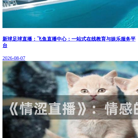
新球足球直播：飞鱼直播中心：一站式在线教育与娱乐服务平
台
2026-08-07