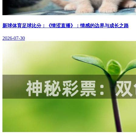
新球体育足球比分：《情涩直播》：情感的边界与成长之路
2026-07-30