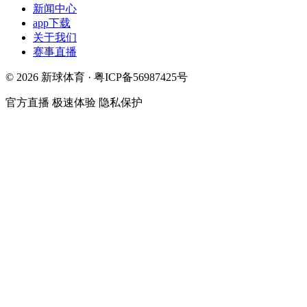
新闻中心
app下载
关于我们
赛事直播
© 2026 新球体育 · 粤ICP备56987425号
官方直播
极速体验
隐私保护