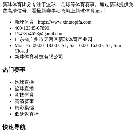
新球体育比分专注于篮球、足球等体育赛事。通过新球提供免
费高清信号。看最新赛事动态就上新球体育app！
新球体育 · https://www.xintuopifa.com
400-12345-67890
1547854658@gamil.com
广东省广州市天河区新球体育产业园
Mon–Fri 09:00–18:00 CST; Sat 10:00–16:00 CST; Sun
Closed
新球体育科技有限公司
热门赛事
足球直播
篮球直播
竞技体育
高清赛事
精彩集锦
低延迟直播
快速导航