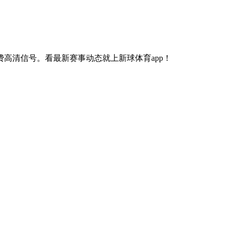
高清信号。看最新赛事动态就上新球体育app！