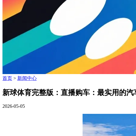
首页
>
新闻中心
新球体育完整版：直播购车：最实用的汽
2026-05-05