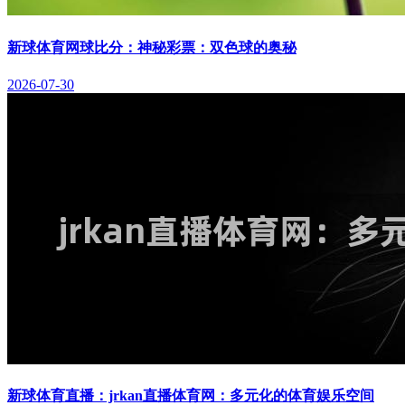
新球体育网球比分：神秘彩票：双色球的奥秘
2026-07-30
新球体育直播：jrkan直播体育网：多元化的体育娱乐空间