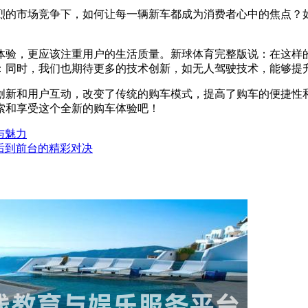
烈的市场竞争下，如何让每一辆新车都成为消费者心中的焦点？
体验，更应该注重用户的生活质量。新球体育完整版说：在这样
：同时，我们也期待更多的技术创新，如无人驾驶技术，能够提
创新和用户互动，改变了传统的购车模式，提高了购车的便捷性
索和享受这个全新的购车体验吧！
与魅力
幕后到前台的精彩对决