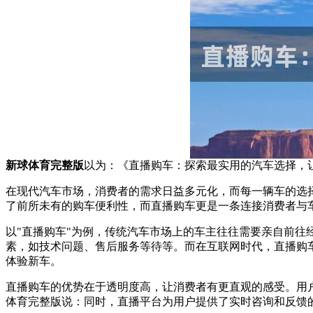
新球体育完整版
以为：《直播购车：探索最实用的汽车选择，
在现代汽车市场，消费者的需求日益多元化，而每一辆车的选
了前所未有的购车便利性，而直播购车更是一条连接消费者与
以"直播购车"为例，传统汽车市场上的车主往往需要亲自前
素，如技术问题、售后服务等待等。而在互联网时代，直播购
体验新车。
直播购车的优势在于透明度高，让消费者有更直观的感受。用
体育完整版说：同时，直播平台为用户提供了实时咨询和反馈