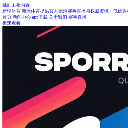
跳到主要内容
新球体育
新球体育提供官方高清赛事直播与权威资讯，低延迟畅
首页
新闻中心
app下载
关于我们
赛事直播
极速观看