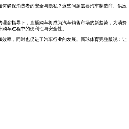
如何确保消费者的安全与隐私？这些问题需要汽车制造商、供应
的理念指导下，直播购车将成为汽车销售市场的新趋势，为消费
升购车过程中的便利性与安全性。
和效率，同时也促进了汽车行业的发展。新球体育完整版说：让