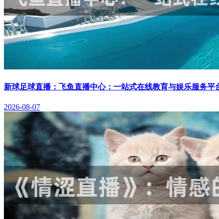
新球足球直播：飞鱼直播中心：一站式在线教育与娱乐服务平
2026-08-07