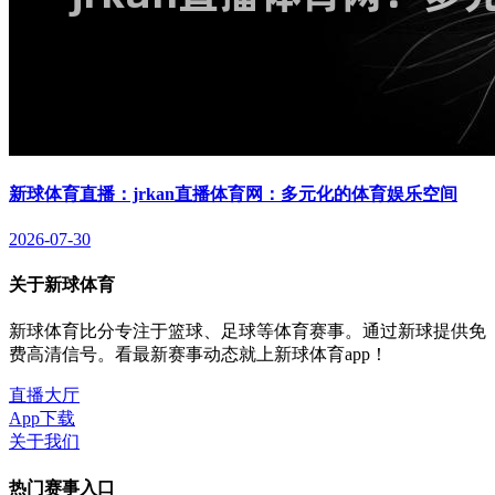
新球体育直播：jrkan直播体育网：多元化的体育娱乐空间
2026-07-30
关于新球体育
新球体育比分专注于篮球、足球等体育赛事。通过新球提供免
费高清信号。看最新赛事动态就上新球体育app！
直播大厅
App下载
关于我们
热门赛事入口