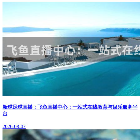
新球足球直播：飞鱼直播中心：一站式在线教育与娱乐服务平
台
2026-08-07