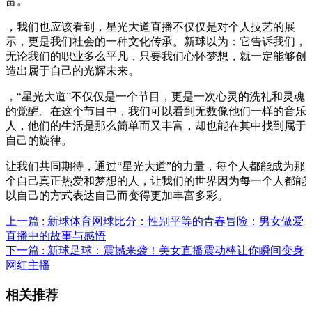
富。
，我们也应该看到，星光大道直播不仅仅是对个人技艺的展
示，更是我们社会的一种文化传承。新球以为：它告诉我们，
无论我们的职业多么平凡，只要我们心怀梦想，就一定能够创
造出属于自己的光辉未来。
，“星光大道”不仅仅是一个节目，更是一次心灵的洗礼和灵魂
的觉醒。在这个节目中，我们可以看到无数像他们一样的音乐
人，他们的生活是那么简单而又丰富，却也能在其中找到属于
自己的旋律。
让我们共同期待，通过“星光大道”的力量，每个人都能成为那
个自己真正热爱和梦想的人，让我们的世界因为每一个人都能
以自己的方式表达自己而变得更加丰富多彩。
上一篇 : 新球体育网球比分：性别平等的青春冒险：男女做爱
直播中的故事与感悟
下一篇 : 新球足球：震撼来袭！美女直播震动棒让你瞬间变身
网红主播
相关推荐