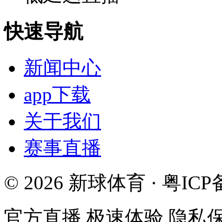
快速导航
新闻中心
app下载
关于我们
赛事直播
© 2026 新球体育 · 粤ICP
官方直播
极速体验
隐私