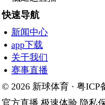
快速导航
新闻中心
app下载
关于我们
赛事直播
© 2026 新球体育 · 粤ICP
官方直播
极速体验
隐私