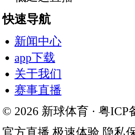
快速导航
新闻中心
app下载
关于我们
赛事直播
© 2026 新球体育 · 粤ICP
官方直播
极速体验
隐私