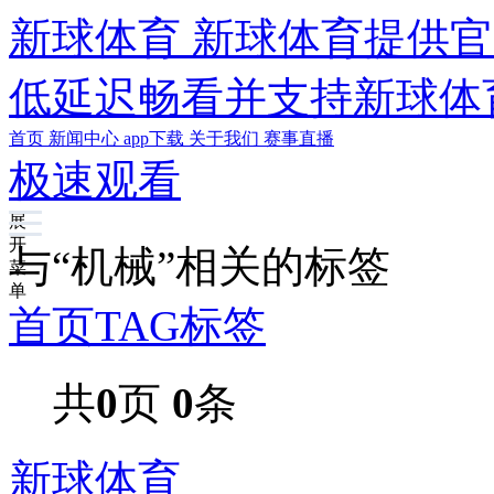
新球体育
新球体育提供官
低延迟畅看并支持新球体育
首页
新闻中心
app下载
关于我们
赛事直播
极速观看
展
开
与
“机械”
相关的标签
菜
单
首页
TAG标签
共
0
页
0
条
新球体育